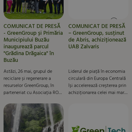
consolidând astfel portofoliul
resurselor prin transformarea
său de soluții sustenabile
deșeurilor reciclabile în
adresate clienților industriali.
produse noi.
COMUNICAT DE PRESĂ
COMUNICAT DE PRESĂ
- GreenGroup și Primăria
– GreenGroup, susținut
Municipiului Buzău
de Abris, achiziționează
inaugurează parcul
UAB Zalvaris
"Grădina Drăgaica" în
Buzău
Astăzi, 26 mai, grupul de
Liderul de piață în economia
reciclare și regenerare a
circulară din Europa Centrală
resurselor GreenGroup, în
își accelerează creșterea prin
parteneriat cu Asociația ROTA
achiziționarea celei mai mari
au inaugurat Parcul "Grădina
companii lituaniene de
Drăgaica" pe strada Drăgăicii
gestionare a deșeurilor
colț cu str. D. Filipescu, în
industriale, ca parte a planului
cartierul Poșta, din Buzău.
său de investiții de 200 de
Valoarea totală a parcului se
milioane EUR în regiunea