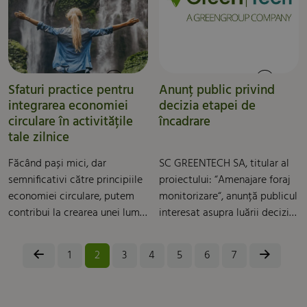
ridică la 145.000 de euro, iar
Europei Centrale. Abris
lucrările de execuție au fost
Capital Partners (“Abris”),
posibile doar datorită
investitor de private equity
colaborării strânse cu
specialist în transformarea
Primăria Municipiului Buzău.
ESG, a sprijinit GreenGroup,
Sfaturi practice pentru
Anunț public privind
lider în economie circulară în
integrarea economiei
decizia etapei de
Europa Centrală, în
circulare în activitățile
încadrare
achiziționarea UAB Zalvaris
tale zilnice
(“Zalvaris”), cea mai mare
companie de gestionare a
Făcând pași mici, dar
SC GREENTECH SA, titular al
deșeurilor industriale din
semnificativi către principiile
proiectului: “Amenajare foraj
Lituania.
economiei circulare, putem
monitorizare“, anunță publicul
contribui la crearea unei lumi
interesat asupra luării deciziei
mai sustenabile și mai
etapei de încadrare de către
sănătoase.
Agenția pentru Protecția
1
2
3
4
5
6
7
Mediului Buzău: nu se supune
evaluării impactului asupra
mediului, nu se supune