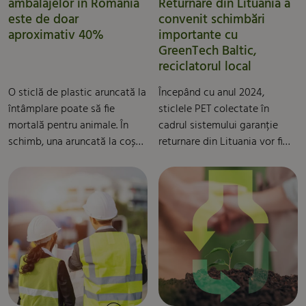
ambalajelor în România
Returnare din Lituania a
este de doar
convenit schimbări
aproximativ 40%
importante cu
GreenTech Baltic,
reciclatorul local
O sticlă de plastic aruncată la
Începând cu anul 2024,
întâmplare poate să fie
sticlele PET colectate în
mortală pentru animale. În
cadrul sistemului garanție
schimb, una aruncată la coșul
returnare din Lituania vor fi
corect poate să aibă o nouă
reciclate și transformate în
viață. În fiecare minut, un
materie primă potrivită
milion de PET-uri de plastic
pentru producția de noi
sunt aruncate la gunoi pe
ambalaje PET. Totodată,
planetă. În România, deși
Administratorul Sistemului
avem ce, cum și unde să
Garanție Returnare din
reciclăm, țara noastră
Lituania (USAD) și
importă deșeuri din toată
producătorii și importatorii
Europa.
pe care îi reprezintă vor avea