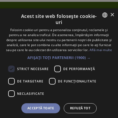
evaluării impactului asupra
mediului în context
×
transfrontalier și nu se supune
Acest site web folosește cookie-
evaluării adecvate, pentru
uri
proiectul sus menționat,
ROMANIAN
Contact
Folosim cookie-uri pentru a personaliza conținutul, reclamele și
propus a fi amplasat în com.
pentru a ne analiza traficul. De asemenea, împărtășim informații
Țintești, sat. Odaia Banului,
ENGLISH
despre utilizarea site-ului nostru cu partenerii noștri de publicitate și
Politica de confidențialitate
analiză, care le pot combina cu alte informații pe care le-ați furnizat
jud. Buzău, titular SC
sau pe care le-au colectat din utilizarea serviciilor lor.
Află mai multe
GREENTECH SA.
Whistleblowing
AFIȘAȚI TOȚI PARTENERII
(1900) →
Politica privind utilizarea cookie-urilor
STRICT NECESARE
DE PERFORMANȚĂ
DE TARGETARE
DE FUNCŢIONALITATE
NECLASIFICATE
ACCEPTĂ TOATE
REFUZĂ TOT