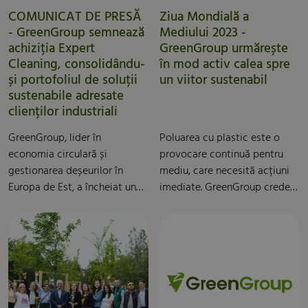
prioritate de achiziție pentru
COMUNICAT DE PRESĂ
Ziua Mondială a
această materie primă.
- GreenGroup semnează
Mediului 2023 -
Aceasta este asigurată printr-
achiziția Expert
GreenGroup urmărește
un acord suplimentar între
Cleaning, consolidându-
în mod activ calea spre
USAD, care administrează
și portofoliul de soluții
un viitor sustenabil
sistemul depozit și GreenTech
sustenabile adresate
Baltic, filiala locală a
clienților industriali
reciclatorului GreenTech.
Acest acord va asigura că
GreenGroup, lider în
Poluarea cu plastic este o
producătorii de băuturi și
economia circulară și
provocare continuă pentru
importatorii pot îndeplini
gestionarea deșeurilor în
mediu, care necesită acțiuni
cerințele legislației UE și
Europa de Est, a încheiat un
imediate. GreenGroup crede
lituaniene și pot crea un
acord pentru achiziționarea
cu tărie că viitorul aparține
model progresiv de economie
unei participații majoritare în
celor care pot aborda eficient
circulară.
cadrul companiei Expert
această problemă și celor
Cleaning, un furnizor de soluții
care pot crea o lume
de curățenie pentru industriile
sustenabilă. Suntem dedicați
grele și magazinele de
să completăm cercul
bricolaj din România,
sustenabilității și regenerării