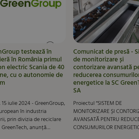
o hartă a viitorului pe care
GreenGroup îl construiește 
de parteneri, clienți și comu
nGroup testează în
Comunicat de presă - S
eră în România primul
de monitorizare și
n electric Scania de 40
contorizare avansată p
ne, cu o autonomie de
reducerea consumurilo
km
energetice la SC Gree
SA
 15 iulie 2024 - GreenGroup,
Proiectul “SISTEM DE
european în industria
MONITORIZARE ȘI CONTORI
rii, prin divizia de reciclare
AVANSATĂ PENTRU REDUC
c GreenTech, anunță
CONSUMURILOR ENERGETIC
iparea în proiectul pilot
SC GREENTECH SA“, finanțat