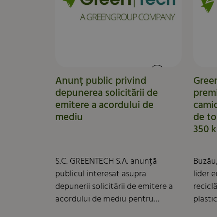
Anunț public privind
Gree
depunerea solicitării de
premi
emitere a acordului de
camio
mediu
de to
350 
S.C. GREENTECH S.A. anunță
Buzău,
publicul interesat asupra
lider 
depunerii solicitării de emitere a
reciclă
acordului de mediu pentru
plasti
proiectul „Diversificarea
partic