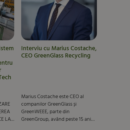
hală depozitare parter, amenajare
alături
incintă, organizare execuție;
nități.
construirea unei hale depozitare...
istem
Interviu cu Marius Costache,
CEO GreenGlass Recycling
entru
r
nTech
Marius Costache este CEO al
ZARE
companilor GreenGlass și
EREA
GreenWEEE, parte din
E LA
GreenGroup, având peste 15 ani
 prin
de experiență în industria de