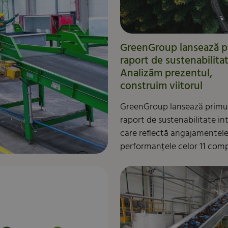
GreenGroup lansează p
raport de sustenabilitat
Analizăm prezentul,
construim viitorul
GreenGroup lansează primu
raport de sustenabilitate in
care reflectă angajamentele
performanțele celor 11 comp
din grup, active în domeniil
reciclării, serviciilor de medi
OIREP și managementul
deșeurilor. Acest document 
oglindă a performanțelor și
provocărilor grupului, dar m