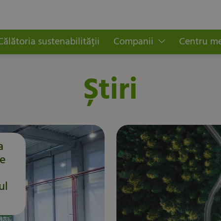
Călătoria sustenabilității
Companii
Centru m
Știri
a
de
ul