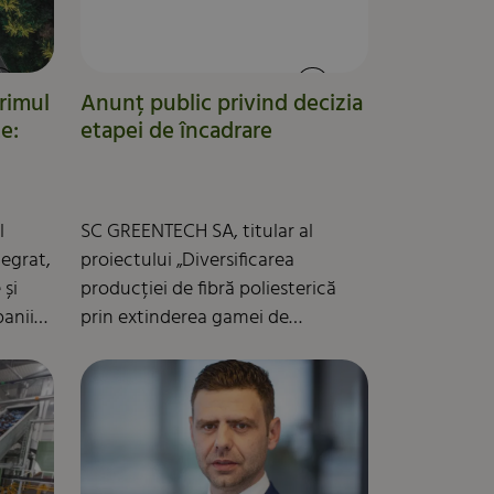
rimul
Anunț public privind decizia
e:
etapei de încadrare
l
SC GREENTECH SA, titular al
tegrat,
proiectului „Diversificarea
 și
producției de fibră poliesterică
anii
prin extinderea gamei de
e
materiale reciclate” prin
u,
construirea unei hale de
depozitare și producție parter,
este o
amenajare incintă, organizare
execuție; construirea a 2 hale de
ai ales
producție P+3, respectiv parter,