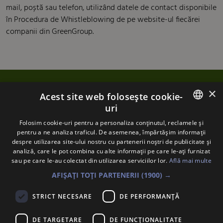
mail, poștă sau telefon, utilizând datele de contact disponibile
în Procedura de Whistleblowing de pe website-ul fiecărei
companii din GreenGroup.
×
Acest site web folosește cookie-
uri
ROMANIAN
Contact
Folosim cookie-uri pentru a personaliza conținutul, reclamele și
pentru a ne analiza traficul. De asemenea, împărtășim informații
ENGLISH
despre utilizarea site-ului nostru cu partenerii noștri de publicitate și
Politica de confidențialitate
analiză, care le pot combina cu alte informații pe care le-ați furnizat
sau pe care le-au colectat din utilizarea serviciilor lor.
Află mai multe
Whistleblowing
AFIȘAȚI TOȚI PARTENERII
(1900) →
Politica privind utilizarea cookie-urilor
STRICT NECESARE
DE PERFORMANȚĂ
DE TARGETARE
DE FUNCŢIONALITATE